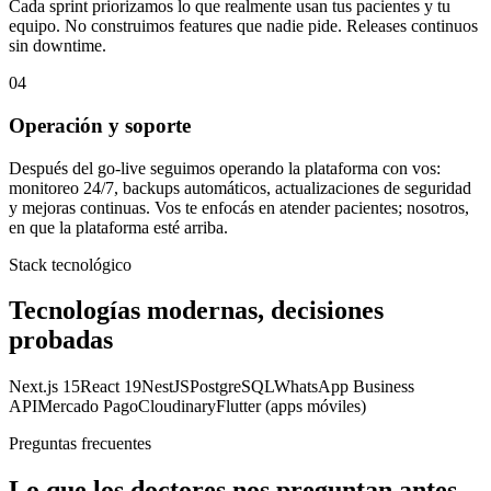
Cada sprint priorizamos lo que realmente usan tus pacientes y tu
equipo. No construimos features que nadie pide. Releases continuos
sin downtime.
04
Operación y soporte
Después del go-live seguimos operando la plataforma con vos:
monitoreo 24/7, backups automáticos, actualizaciones de seguridad
y mejoras continuas. Vos te enfocás en atender pacientes; nosotros,
en que la plataforma esté arriba.
Stack tecnológico
Tecnologías modernas, decisiones
probadas
Next.js 15
React 19
NestJS
PostgreSQL
WhatsApp Business
API
Mercado Pago
Cloudinary
Flutter (apps móviles)
Preguntas frecuentes
Lo que los doctores nos preguntan antes